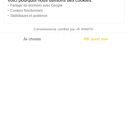
Horaires
Tarifs
Réserver
Activités
Compte
Pour vous entraîner sur la terre ferme, votre piscine
Sevestre met à votre disposition un espace forme avec
de nombreuses séances collectives disponibles tout au
long de la semaine. Bon complément de vos séances
aquatiques, le fitness va vous permettre d'approfondir
vos entraînements pour des résultats plus efficaces.
Directement accessible depuis le centre aquatique,
l'espace forme et nos coachs vous accompagnent
dans vos démarches de remise en forme.