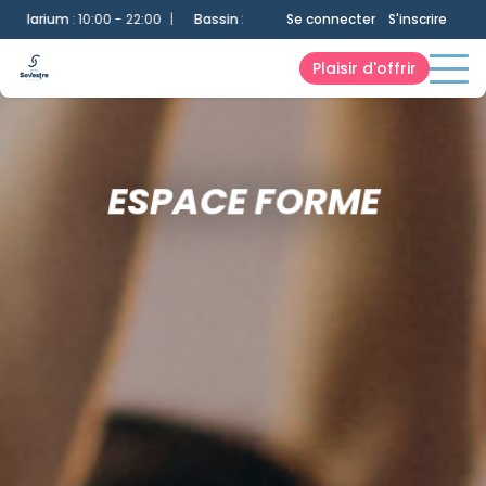
arium
:
10:00 - 22:00
|
Bassin 25m
:
10:00 - 22:00
Se connecter
|
Bassin Ludique
S'inscrire
:
10
Plaisir d'offrir
ESPACE FORME