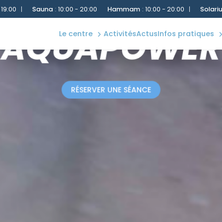
plannings
détente
Hammam
:
10:00 - 20:00
|
Solarium
:
10:00 - 20:00
|
Bassin 25
accès &
ACTIVITÉ BASIQUE
extérieur
contact
AQUAPOWER
le centre
activités
actus
infos pratiques
forme
règles
RÉSERVER UNE SÉANCE