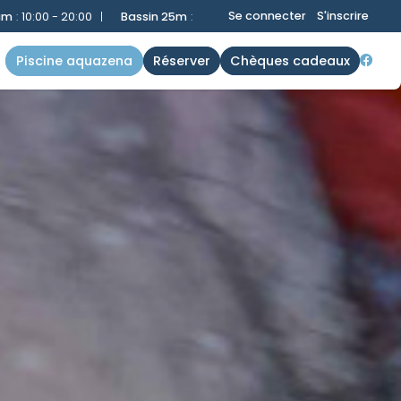
Se connecter
S'inscrire
m
:
10:00 - 20:00
|
Bassin Ludique
:
10:00 - 12:00 et 13:00 - 19:00
|
S
piscine aquazena
réserver
chèques cadeaux