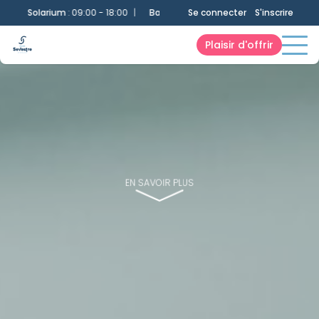
Solarium
:
09:00 - 18:00
|
Bassin 25m
:
09:00 - 18:00
Se connecter
|
Bassin Ludiqu
S'inscrire
Plaisir d'offrir
EN SAVOIR PLUS