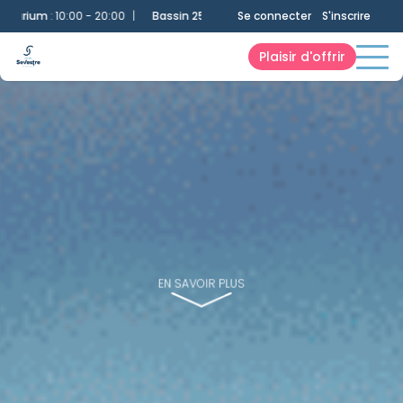
10:00 - 20:00
|
Bassin 25m
:
10:00 - 20:00
Se connecter
|
Bassin Ludique
S'inscrire
:
10:00 - 12
Plaisir d'offrir
EN SAVOIR PLUS