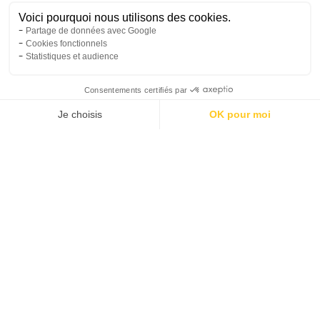
Horaires
Tarifs
Réserver
Activités
Compte
45 MIN
COOL
Durée
Intensité
RENFORCEMENT
CORPS & ESPRIT
DÉTENTE
FITNESS
Catégorie(s)
Objectif(s)