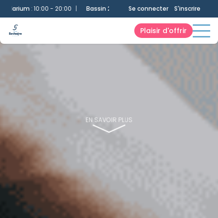
m
:
10:00 - 20:00
|
Bassin 25m
:
10:00 - 20:00
Se connecter
|
Bassin Ludique
S'inscrire
:
10:00 -
Plaisir d'offrir
EN SAVOIR PLUS