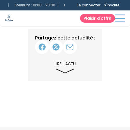
|
Solarium
:
10:00 - 20:00
|
Bassin 25m
Se connecter
:
10:00 - 20:00
S'inscrire
|
Bassin Lu
Plaisir d'offrir
Partagez cette actualité :
LIRE L'ACTU