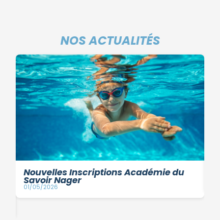
NOS ACTUALITÉS
Nouvelles Inscriptions Académie du
V
Savoir Nager
10
01/05/2026