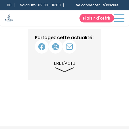
 18:00
|
Solarium
:
09:00 - 18:00
|
Bassin 25m
Se connecter
:
09:00 - 18:00
S'inscrire
|
Bas
Plaisir d'offrir
Partagez cette actualité :
LIRE L'ACTU