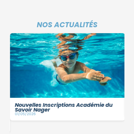
NOS ACTUALITÉS
Nouvelles Inscriptions Académie du
V
Savoir Nager
10
01/05/2026